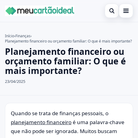
Abrir busca
Inicial
Início
›
Finanças
›
Planejamento financeiro ou orçamento familiar: O que é mais importante?
Buscar no site
Cartão de crédito
×
Planejamento financeiro ou
Buscar por:
Empréstimo
orçamento familiar: O que é
mais importante?
Pressione Enter para buscar ou ESC para fechar.
Finanças
23/04/2025
Legal
Quando se trata de finanças pessoais, o
planejamento financeiro
é uma palavra-chave
que não pode ser ignorada. Muitos buscam