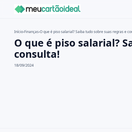
Início
›
Finanças
›
O que é piso salarial? Saiba tudo sobre suas regras e co
O que é piso salarial? 
Buscar no site
Buscar por:
consulta!
Pressione Enter para buscar ou ESC para fechar.
18/09/2024