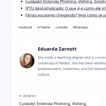
Cuidado! Entenda Phishing, Vishing, Smish
IPTU descomplicado: O que é e como ele i
Férias escolares chegando? Veja como se 
Facebook
X/Twitter
LinkedIn
WhatsApp
Compartilhar
Eduarda Zarnott
She holds a teaching degree and is curren
University of Pelotas. She has been workin
entertainment, celebrities, and the behind
culture.
← Anterior
Cuidado! Entenda Phishing, Vishing,