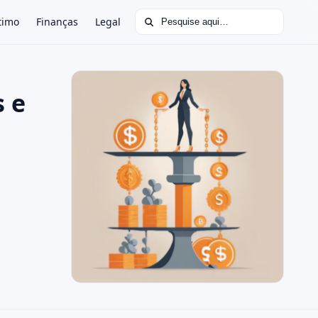
Buscar por:
timo
Finanças
Legal
s e