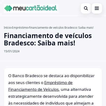
Abrir busca
Inicial
Início
›
Empréstimo
›
Financiamento de veículos Bradesco: Saiba mais!
Financiamento de veículos
Buscar no site
Cartão de crédito
×
Bradesco: Saiba mais!
Buscar por:
Empréstimo
15/01/2024
Pressione Enter para buscar ou ESC para fechar.
Finanças
Legal
O Banco Bradesco se destaca ao disponibilizar
aos seus clientes o
Empréstimo de
Financiamento de Veículos
, uma alternativa
estrategicamente desenvolvida para atender
às necessidades de indivíduos que almejam a