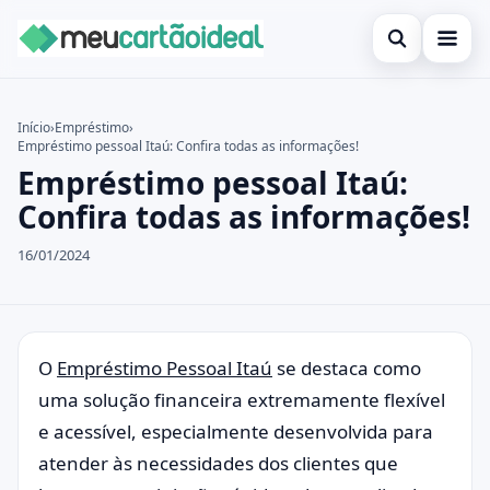
Abrir busca
Inicial
Início
›
Empréstimo
›
Empréstimo pessoal Itaú: Confira todas as informações!
Buscar no site
Cartão de crédito
×
Empréstimo pessoal Itaú:
Buscar por:
Empréstimo
Confira todas as informações!
Pressione Enter para buscar ou ESC para fechar.
Finanças
16/01/2024
Legal
O
Empréstimo Pessoal Itaú
se destaca como
uma solução financeira extremamente flexível
e acessível, especialmente desenvolvida para
atender às necessidades dos clientes que