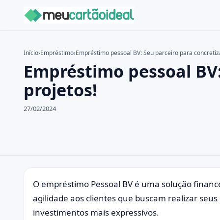
Início
›
Empréstimo
›
Empréstimo pessoal BV: Seu parceiro para concretiza
Empréstimo pessoal BV:
Buscar no site
Buscar por:
projetos!
Pressione Enter para buscar ou ESC para fechar.
27/02/2024
O empréstimo Pessoal BV é uma solução financei
agilidade aos clientes que buscam realizar seus
investimentos mais expressivos.