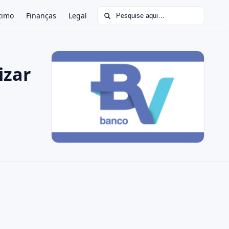
Buscar por:
timo
Finanças
Legal
izar