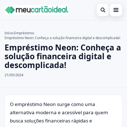
Abrir busca
Inicial
Início
›
Empréstimo
›
Empréstimo Neon: Conheça a solução financeira digital e descomplicada!
Buscar no site
Cartão de crédito
×
Empréstimo Neon: Conheça a
Buscar por:
Empréstimo
solução financeira digital e
descomplicada!
Pressione Enter para buscar ou ESC para fechar.
Finanças
21/05/2024
Legal
O empréstimo Neon surge como uma
alternativa moderna e acessível para quem
busca soluções financeiras rápidas e