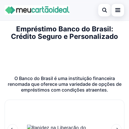
Abrir busca
Empréstimo Banco do Brasil:
Inicial
Crédito Seguro e Personalizado
Buscar no site
Cartão de crédito
×
Buscar por:
Empréstimo
Pressione Enter para buscar ou ESC para fechar.
Finanças
O Banco do Brasil é uma instituição financeira
Legal
renomada que oferece uma variedade de opções de
empréstimos com condições atraentes.