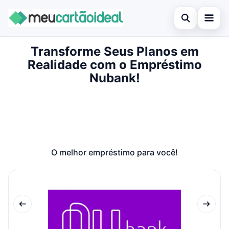
Abrir busca
Transforme Seus Planos em
Inicial
Realidade com o Empréstimo
Buscar no site
Cartão de crédito
Nubank!
×
Buscar por:
Empréstimo
Pressione Enter para buscar ou ESC para fechar.
Finanças
Legal
O melhor empréstimo para você!