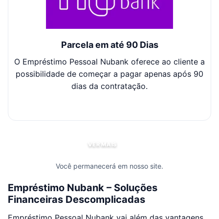
Parcela em até 90 Dias
O Empréstimo Pessoal Nubank oferece ao cliente a
N
possibilidade de começar a pagar apenas após 90
qu
dias da contratação.
VER MAIS
Você permanecerá em nosso site.
Empréstimo Nubank – Soluções
Financeiras Descomplicadas
Empréstimo Pessoal Nubank vai além das vantagens