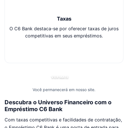
Taxas
O C6 Bank destaca-se por oferecer taxas de juros
B
competitivas em seus empréstimos.
VER MAIS
Você permanecerá em nosso site.
Descubra o Universo Financeiro com o
Empréstimo C6 Bank
Com taxas competitivas e facilidades de contratação,
o Empréstimo C6 Bank é uma porta de entrada para