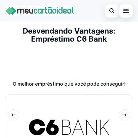
Abrir busca
Desvendando Vantagens:
Inicial
Empréstimo C6 Bank
Buscar no site
Cartão de crédito
×
Buscar por:
Empréstimo
Pressione Enter para buscar ou ESC para fechar.
Finanças
O melhor empréstimo que você pode conseguir!
Legal