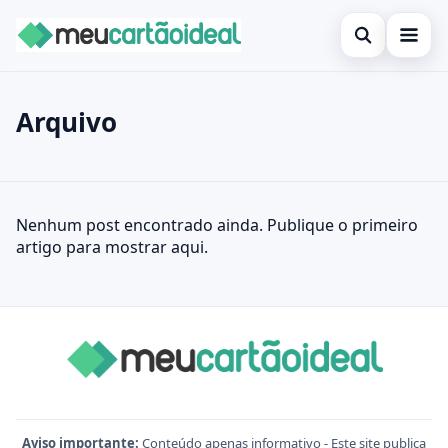
Abrir busca
Inicial
Arquivo
Buscar no site
Cartão de crédito
×
Buscar por:
Empréstimo
Posts
Nenhum post encontrado ainda. Publique o primeiro
Pressione Enter para buscar ou ESC para fechar.
Finanças
artigo para mostrar aqui.
Legal
Aviso importante:
Conteúdo apenas informativo - Este site publica